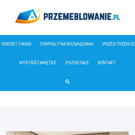
www.przemeblowanie.pl
OGRÓD I TARAS
POMYSŁY NA ROZWIĄZANIA
PRZESTRZEŃ D
WYSTRÓJ WNĘTRZ
POZOSTAŁE
KONTAKT