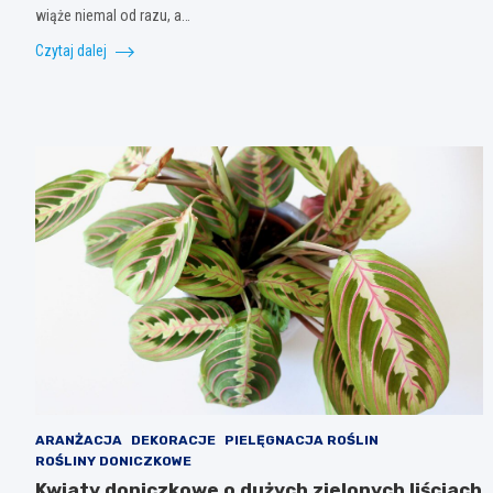
wiąże niemal od razu, a…
Czytaj dalej
ARANŻACJA
DEKORACJE
PIELĘGNACJA ROŚLIN
ROŚLINY DONICZKOWE
Kwiaty doniczkowe o dużych zielonych liściach