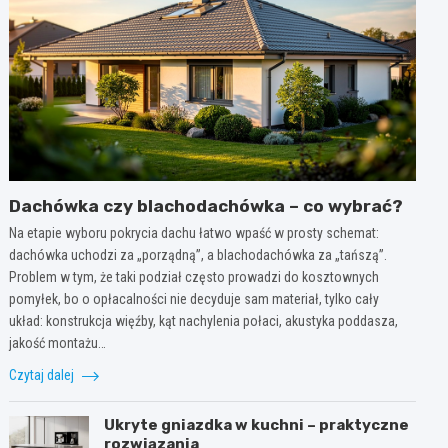
Dachówka czy blachodachówka – co wybrać?
Na etapie wyboru pokrycia dachu łatwo wpaść w prosty schemat:
dachówka uchodzi za „porządną”, a blachodachówka za „tańszą”.
Problem w tym, że taki podział często prowadzi do kosztownych
pomyłek, bo o opłacalności nie decyduje sam materiał, tylko cały
układ: konstrukcja więźby, kąt nachylenia połaci, akustyka poddasza,
jakość montażu…
Czytaj dalej
Ukryte gniazdka w kuchni – praktyczne
rozwiązania