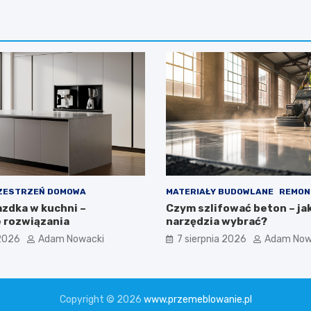
ZESTRZEŃ DOMOWA
MATERIAŁY BUDOWLANE
REMON
azdka w kuchni –
Czym szlifować beton – ja
 rozwiązania
narzędzia wybrać?
 2026
Adam Nowacki
7 sierpnia 2026
Adam Now
Copyright © 2026
www.przemeblowanie.pl