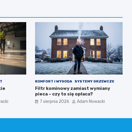
T
KOMFORT I WYGODA
SYSTEMY GRZEWCZE
kie
Filtr kominowy zamiast wymiany
pieca – czy to się opłaca?
acki
7 sierpnia 2026
Adam Nowacki