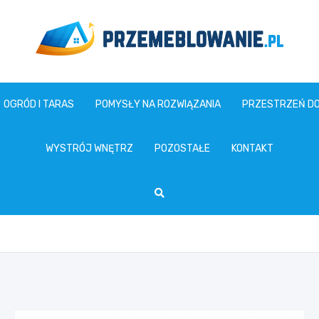
www.przemeblowanie.pl
OGRÓD I TARAS
POMYSŁY NA ROZWIĄZANIA
PRZESTRZEŃ D
WYSTRÓJ WNĘTRZ
POZOSTAŁE
KONTAKT