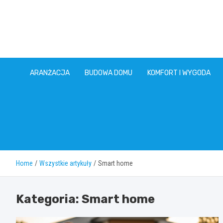
Skip
to
content
ARANŻACJA
BUDOWA DOMU
KOMFORT I WYGODA
Home
Wszystkie artykuły
Smart home
Kategoria:
Smart home