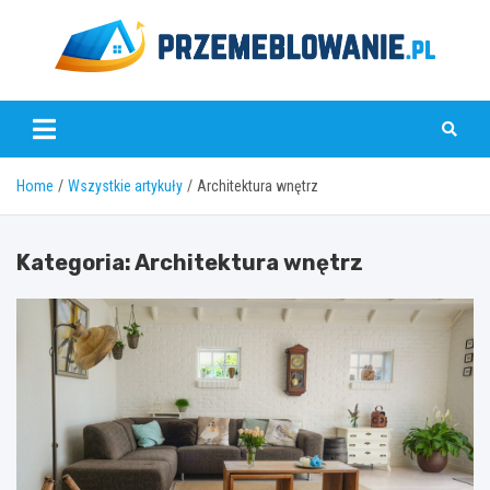
Skip
to
content
www.przemeblowanie.pl
Home
Wszystkie artykuły
Architektura wnętrz
Kategoria:
Architektura wnętrz