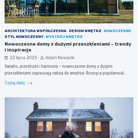
ARCHITEKTURA WSPÓŁCZESNA
DESIGN WNĘTRZ
NOWOCZESNE
STYL NOWOCZESNY
WYSTRÓJ WNĘTRZ
Nowoczesne domy z dużymi przeszkleniami – trendy
i inspiracje
22 lipca 2025
Adam Nowacki
Światło, przestrzeń i harmonia – nowoczesne domy z dużymi
przeszkleniami zapraszają naturę do wnętrza. Rosnąca popularność…
Czytaj dalej