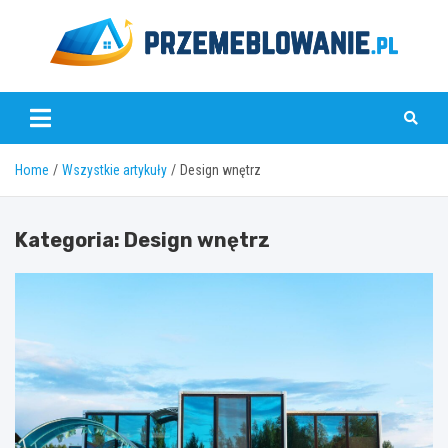
Skip
to
content
www.przemeblowanie.pl
Home
Wszystkie artykuły
Design wnętrz
Kategoria:
Design wnętrz