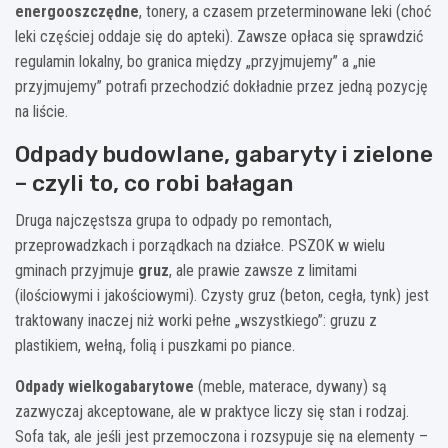
energooszczędne
, tonery, a czasem przeterminowane leki (choć
leki częściej oddaje się do apteki). Zawsze opłaca się sprawdzić
regulamin lokalny, bo granica między „przyjmujemy” a „nie
przyjmujemy” potrafi przechodzić dokładnie przez jedną pozycję
na liście.
Odpady budowlane, gabaryty i zielone
– czyli to, co robi bałagan
Druga najczęstsza grupa to odpady po remontach,
przeprowadzkach i porządkach na działce. PSZOK w wielu
gminach przyjmuje
gruz
, ale prawie zawsze z limitami
(ilościowymi i jakościowymi). Czysty gruz (beton, cegła, tynk) jest
traktowany inaczej niż worki pełne „wszystkiego”: gruzu z
plastikiem, wełną, folią i puszkami po piance.
Odpady wielkogabarytowe
(meble, materace, dywany) są
zazwyczaj akceptowane, ale w praktyce liczy się stan i rodzaj.
Sofa tak, ale jeśli jest przemoczona i rozsypuje się na elementy –