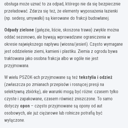
obsługa może uznać to za odpad, którego nie da się bezpiecznie
przeładować. Zdarza się też, że elementy wyposażenia łazienki
(np. sedesy, umywalki) są kierowane do frakcji budowlanej.
Odpady zielone
(gałęzie, liście, skoszona trawa) zwykle można
oddać sezonowo, ale bywają wprowadzane ograniczenia w
okresie największego napływu (wiosna/jesień). Często wymagane
jest oddzielenie ziemi, kamieni i plastiku. Ziemia z ogrodu bywa
traktowana jako osobna frakcja albo w ogóle nie jest
przyjmowana.
W wielu PSZOK-ach przyjmowane są też
tekstylia i odzież
(zwłaszcza po zmianach przepisów i rosnącej presji na
selektywną zbiórkę), ale warunki mogą być różne: czasem tylko
czyste i zapakowane, czasem również zniszczone. To samo
dotyczy
opon
– często przyjmowane są opony od aut
osobowych, ale już ciężarowe lub rolnicze potrafią być
wyłączone.