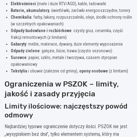
Elektrośmieci
(małe i duże RTV/AGD), kable, ładowarki
Baterie, akumulatory
, świetlówki, żarówki energooszczędne, tonery
Chemikalia
: farby, lakiery, rozpuszczalniki, oleje, środki ochrony roślin
(w szczelnych opakowaniach)
Odpady budowlane i rozbiórkowe
: czysty gruz, ceramika, część
frakcji remontowych (z limitami)
Gabaryty
: meble, materace, dywany, duże elementy wyposażenia
Odpady zielone
: gałęzie, liście, trawa (często sezonowo)
Surowce
: papier, szkło, metale i tworzywa, czasem styropian
opakowaniowy
Tekstylia
i obuwie (zależnie od gminy),
opony osobowe
(z limitami)
Ograniczenia w PSZOK – limity,
jakość i zasady przyjęcia
Limity ilościowe: najczęstszy powód
odmowy
Najbardziej typowe ograniczenie dotyczy ilości. PSZOK nie jest
„wysypiskiem bez dna”, tylko elementem systemu, który ma