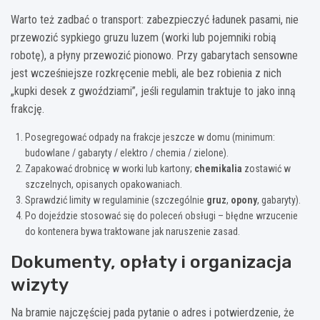
Warto też zadbać o transport: zabezpieczyć ładunek pasami, nie
przewozić sypkiego gruzu luzem (worki lub pojemniki robią
robotę), a płyny przewozić pionowo. Przy gabarytach sensowne
jest wcześniejsze rozkręcenie mebli, ale bez robienia z nich
„kupki desek z gwoździami”, jeśli regulamin traktuje to jako inną
frakcję.
Posegregować odpady na frakcje jeszcze w domu (minimum:
budowlane / gabaryty / elektro / chemia / zielone).
Zapakować drobnicę w worki lub kartony;
chemikalia
zostawić w
szczelnych, opisanych opakowaniach.
Sprawdzić limity w regulaminie (szczególnie
gruz
,
opony
, gabaryty).
Po dojeździe stosować się do poleceń obsługi – błędne wrzucenie
do kontenera bywa traktowane jak naruszenie zasad.
Dokumenty, opłaty i organizacja
wizyty
Na bramie najczęściej pada pytanie o adres i potwierdzenie, że