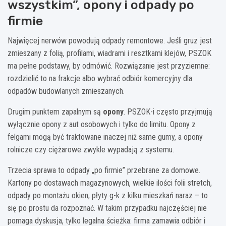
wszystkim”, opony i odpady po
firmie
Najwięcej nerwów powodują odpady remontowe. Jeśli gruz jest
zmieszany z folią, profilami, wiadrami i resztkami klejów, PSZOK
ma pełne podstawy, by odmówić. Rozwiązanie jest przyziemne:
rozdzielić to na frakcje albo wybrać odbiór komercyjny dla
odpadów budowlanych zmieszanych.
Drugim punktem zapalnym są
opony
. PSZOK-i często przyjmują
wyłącznie opony z aut osobowych i tylko do limitu. Opony z
felgami mogą być traktowane inaczej niż same gumy, a opony
rolnicze czy ciężarowe zwykle wypadają z systemu.
Trzecia sprawa to odpady „po firmie” przebrane za domowe.
Kartony po dostawach magazynowych, wielkie ilości folii stretch,
odpady po montażu okien, płyty g-k z kilku mieszkań naraz – to
się po prostu da rozpoznać. W takim przypadku najczęściej nie
pomaga dyskusja, tylko legalna ścieżka: firma zamawia odbiór i