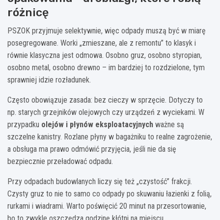
różnicę
PSZOK przyjmuje selektywnie, więc odpady muszą być w miarę
posegregowane. Worki „zmieszane, ale z remontu” to klasyk i
równie klasyczna jest odmowa. Osobno gruz, osobno styropian,
osobno metal, osobno drewno – im bardziej to rozdzielone, tym
sprawniej idzie rozładunek.
Często obowiązuje zasada: bez cieczy w sprzęcie. Dotyczy to
np. starych grzejników olejowych czy urządzeń z wyciekami. W
przypadku
olejów i płynów eksploatacyjnych
ważne są
szczelne kanistry. Rozlane płyny w bagażniku to realne zagrożenie,
a obsługa ma prawo odmówić przyjęcia, jeśli nie da się
bezpiecznie przeładować odpadu.
Przy odpadach budowlanych liczy się też „czystość” frakcji.
Czysty gruz to nie to samo co odpady po skuwaniu łazienki z folią,
rurkami i wiadrami. Warto poświęcić 20 minut na przesortowanie,
bo to zwykle oszczędza godzinę kłótni na miejscu.