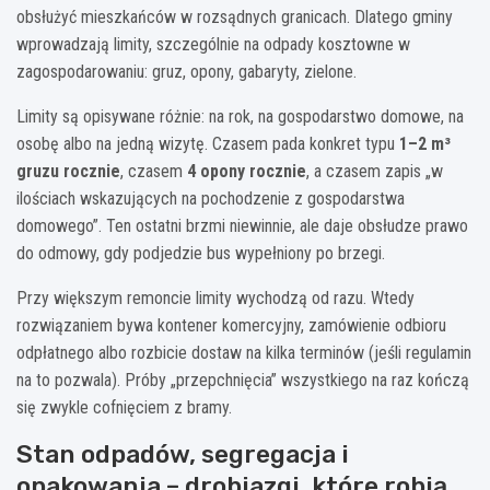
obsłużyć mieszkańców w rozsądnych granicach. Dlatego gminy
wprowadzają limity, szczególnie na odpady kosztowne w
zagospodarowaniu: gruz, opony, gabaryty, zielone.
Limity są opisywane różnie: na rok, na gospodarstwo domowe, na
osobę albo na jedną wizytę. Czasem pada konkret typu
1–2 m³
gruzu rocznie
, czasem
4 opony rocznie
, a czasem zapis „w
ilościach wskazujących na pochodzenie z gospodarstwa
domowego”. Ten ostatni brzmi niewinnie, ale daje obsłudze prawo
do odmowy, gdy podjedzie bus wypełniony po brzegi.
Przy większym remoncie limity wychodzą od razu. Wtedy
rozwiązaniem bywa kontener komercyjny, zamówienie odbioru
odpłatnego albo rozbicie dostaw na kilka terminów (jeśli regulamin
na to pozwala). Próby „przepchnięcia” wszystkiego na raz kończą
się zwykle cofnięciem z bramy.
Stan odpadów, segregacja i
opakowania – drobiazgi, które robią