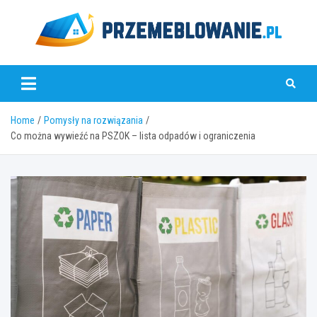
Skip
to
content
www.przemeblowanie.pl
Home
Pomysły na rozwiązania
Co można wywieźć na PSZOK – lista odpadów i ograniczenia