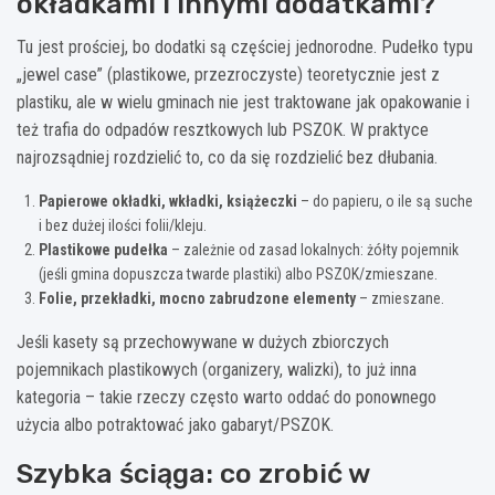
okładkami i innymi dodatkami?
Tu jest prościej, bo dodatki są częściej jednorodne. Pudełko typu
„jewel case” (plastikowe, przezroczyste) teoretycznie jest z
plastiku, ale w wielu gminach nie jest traktowane jak opakowanie i
też trafia do odpadów resztkowych lub PSZOK. W praktyce
najrozsądniej rozdzielić to, co da się rozdzielić bez dłubania.
Papierowe okładki, wkładki, książeczki
– do papieru, o ile są suche
i bez dużej ilości folii/kleju.
Plastikowe pudełka
– zależnie od zasad lokalnych: żółty pojemnik
(jeśli gmina dopuszcza twarde plastiki) albo PSZOK/zmieszane.
Folie, przekładki, mocno zabrudzone elementy
– zmieszane.
Jeśli kasety są przechowywane w dużych zbiorczych
pojemnikach plastikowych (organizery, walizki), to już inna
kategoria – takie rzeczy często warto oddać do ponownego
użycia albo potraktować jako gabaryt/PSZOK.
Szybka ściąga: co zrobić w