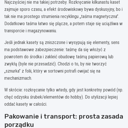
Najczęściej nie ma takiej potrzeby. Rozkręcanie kilkunastu kaset
zajmuje sporo czasu, a efekt środowiskowy bywa dyskusyjny, bo i
tak nie ma prostego strumienia recyklingu „taśma magnetyczna”.
Dodatkowo taśma łatwo się plącze, a potem staje się uciążliwa w
transporcie i magazynowaniu.
Jeśli jednak kasety są zniszczone i wysypują się elementy, sens
ma podstawowe zabezpieczenie: taśmę da się włożyć z
powrotem do środka i zakleić obudowę taśmą papierową lub
zwykłą (byle nie przesadzić). Chodzi o to, by nie tworzyć
„sznurka” z folii, który w sortowni potrafi owijać się na
mechanizmach.
W skrócie: rozkręcanie tylko wtedy, gdy jest konkretny powód (np.
chęć odzysku śrubek/elementów do hobby). Do utylizacji lepiej
oddać kasety w całości.
Pakowanie i transport: prosta zasada
porządku