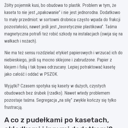
Żółty pojemnik kusi, bo obudowa to plastik. Problem w tym, że
kaseta to nie jest „opakowanie” i nie jest jednorodna. Dodatkowo
to mały przedmiot: w sortowni drobnica często wpada do frakcji
pozostałości, nawet jeśli jest „teoretycznie plastikowa”. Taśma
magnetyczna potrafi też robić szkody na instalacjach (owija się na
wałkach i nożach).
Nie ma też sensu rozdzielać etykiet papierowych i wrzucać ich do
niebieskiego, jeśli są mocno sklejone i zabrudzone. Papier z
klejem i folią i tak bywa odrzucany. Lepiej potraktować kasetę
jako całość i oddać w PSZOK.
Wyjątki? Czasem spotyka się kasety w dużych, czystych
obudowach bez śrubek (rzadko). Nawet wtedy problemem
pozostaje taśma. Segregacja „na siłę” zwykle kończy się tylko
frustracją.
A co z pudełkami po kasetach,