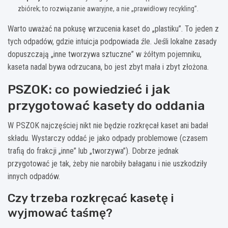
zbiórek; to rozwiązanie awaryjne, a nie „prawidłowy recykling”.
Warto uważać na pokusę wrzucenia kaset do „plastiku”. To jeden z
tych odpadów, gdzie intuicja podpowiada źle. Jeśli lokalne zasady
dopuszczają „inne tworzywa sztuczne” w żółtym pojemniku,
kaseta nadal bywa odrzucana, bo jest zbyt mała i zbyt złożona.
PSZOK: co powiedzieć i jak
przygotować kasety do oddania
W PSZOK najczęściej nikt nie będzie rozkręcał kaset ani badał
składu. Wystarczy oddać je jako odpady problemowe (czasem
trafią do frakcji „inne” lub „tworzywa”). Dobrze jednak
przygotować je tak, żeby nie narobiły bałaganu i nie uszkodziły
innych odpadów.
Czy trzeba rozkręcać kasetę i
wyjmować taśmę?