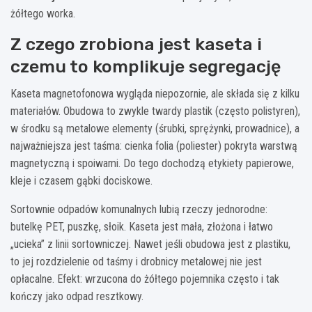
żółtego worka.
Z czego zrobiona jest kaseta i
czemu to komplikuje segregację
Kaseta magnetofonowa wygląda niepozornie, ale składa się z kilku
materiałów. Obudowa to zwykle twardy plastik (często polistyren),
w środku są metalowe elementy (śrubki, sprężynki, prowadnice), a
najważniejsza jest taśma: cienka folia (poliester) pokryta warstwą
magnetyczną i spoiwami. Do tego dochodzą etykiety papierowe,
kleje i czasem gąbki dociskowe.
Sortownie odpadów komunalnych lubią rzeczy jednorodne:
butelkę PET, puszkę, słoik. Kaseta jest mała, złożona i łatwo
„ucieka” z linii sortowniczej. Nawet jeśli obudowa jest z plastiku,
to jej rozdzielenie od taśmy i drobnicy metalowej nie jest
opłacalne. Efekt: wrzucona do żółtego pojemnika często i tak
kończy jako odpad resztkowy.