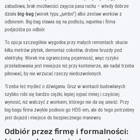
zabudowa, brak możliwości zajęcia pasa ruchu – wtedy dobrze
działa
big-bag
(worek typu „jumbo”) albo zestaw worków z
odbiorem. Big-bag stawia się na podłożu, napełnia i firma
podjeżdża po odbiór.
To opcja szczególnie wygodna przy małych remontach: skucie
kilku metrów płytek, demontaż cokołów, drobne bruzdy pod
elektrykę. Worek ma ograniczoną pojemność, więc ryzyko
przeładowania jest mniejsze niż przy kontenerze, ale nadal trzeba
pilnować, by nie wrzucać rzeczy niedozwolonych.
Trzeba też myśleć o dźwiganiu. Gruz w workach budowlanych
szybko robi się bardzo ciężki; lepiej sypać mniej i częściej
wynosić, niż walczyć z workiem, którego nie da się unieść. Przy
big-bagu firma zwykle podnosi go HDS-em, ale do tego potrzebny
jest dojazd i miejsce do bezpiecznego manewru.
Odbiór przez firmę i formalności: