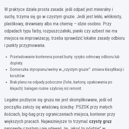
W praktyce działa prosta zasada: jeśli odpad jest mineralny i
suchy, trzyma się go w czystym gruzie. Jeśli jest lekki, włóknisty,
plastikowy, drewniany albo ma chemię – idzie osobno. Przy
odpadach typu farby, rozpuszczalniki, pianki czy azbest nie ma
miejsca na improwizację; trzeba sprawdzić lokalne zasady odbioru
i punkty przyjmowania.
Przeładowanie kontenera ponad burtę: ryzyko odmowy odbioru lub
dopłaty.
Domieszka styropianu/wełny w „czystym gruzie”: zmiana klasyfikacji i
kosztów.
Brak planu na odpady poboczne (folie, kartony, opakowania po
klejach): bałagan rośnie szybciej niż remont.
Legalne pozbycie się gruzu nie jest skomplikowane, jeśli od
początku założy się właściwą ścieżkę: PSZOK przy małych
ilościach, big-bag przy ograniczeniach miejsca, kontener przy
większych pracach. Najważniejsze to trzymać
czysty gruz
naprawdę czystym i nie udawać, że „jakoś to pójdzie” w