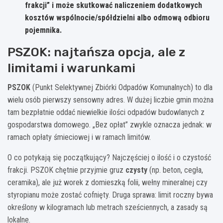
frakcji” i może skutkować naliczeniem dodatkowych
kosztów wspólnocie/spółdzielni albo odmową odbioru
pojemnika.
PSZOK: najtańsza opcja, ale z
limitami i warunkami
PSZOK
(Punkt Selektywnej Zbiórki Odpadów Komunalnych) to dla
wielu osób pierwszy sensowny adres. W dużej liczbie gmin można
tam bezpłatnie oddać niewielkie ilości odpadów budowlanych z
gospodarstwa domowego. „Bez opłat” zwykle oznacza jednak: w
ramach opłaty śmieciowej i w ramach limitów.
O co potykają się początkujący? Najczęściej o ilość i o czystość
frakcji. PSZOK chętnie przyjmie gruz
czysty
(np. beton, cegła,
ceramika), ale już worek z domieszką folii, wełny mineralnej czy
styropianu może zostać cofnięty. Druga sprawa: limit roczny bywa
określony w kilogramach lub metrach sześciennych, a zasady są
lokalne.