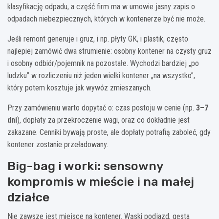
klasyfikację odpadu, a część firm ma w umowie jasny zapis o
odpadach niebezpiecznych, których w kontenerze być nie może.
Jeśli remont generuje i gruz, i np. płyty GK, i plastik, często
najlepiej zamówić dwa strumienie: osobny kontener na czysty gruz
i osobny odbiór/pojemnik na pozostałe. Wychodzi bardziej „po
ludzku” w rozliczeniu niż jeden wielki kontener „na wszystko”,
który potem kosztuje jak wywóz zmieszanych.
Przy zamówieniu warto dopytać o: czas postoju w cenie (np.
3–7
dni
), dopłaty za przekroczenie wagi, oraz co dokładnie jest
zakazane. Cenniki bywają proste, ale dopłaty potrafią zaboleć, gdy
kontener zostanie przeładowany.
Big-bag i worki: sensowny
kompromis w mieście i na małej
działce
Nie zawsze jest miejsce na kontener. Wąski podjazd, gęsta