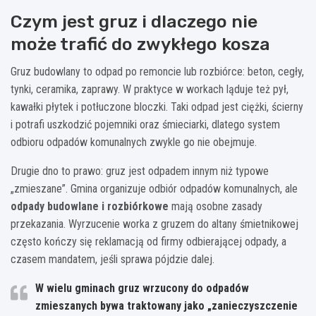
Czym jest gruz i dlaczego nie
może trafić do zwykłego kosza
Gruz budowlany to odpad po remoncie lub rozbiórce: beton, cegły,
tynki, ceramika, zaprawy. W praktyce w workach ląduje też pył,
kawałki płytek i potłuczone bloczki. Taki odpad jest ciężki, ścierny
i potrafi uszkodzić pojemniki oraz śmieciarki, dlatego system
odbioru odpadów komunalnych zwykle go nie obejmuje.
Drugie dno to prawo: gruz jest odpadem innym niż typowe
„zmieszane”. Gmina organizuje odbiór odpadów komunalnych, ale
odpady budowlane i rozbiórkowe
mają osobne zasady
przekazania. Wyrzucenie worka z gruzem do altany śmietnikowej
często kończy się reklamacją od firmy odbierającej odpady, a
czasem mandatem, jeśli sprawa pójdzie dalej.
W wielu gminach gruz wrzucony do odpadów
zmieszanych bywa traktowany jako „zanieczyszczenie