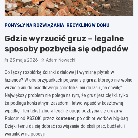
POMYSŁY NA ROZWIĄZANIA
RECYKLING W DOMU
Gdzie wyrzucić gruz – legalne
sposoby pozbycia się odpadów
23 maja 2026
Adam Nowacki
Co łączy rozbiórkę ścianki działowej i wymianę płytek w
łazience? W obu przypadkach pojawia się
gruz
, którego nie wolno
wrzucić ani do osiedlowego śmietnika, ani do lasu „na chwilę”.
Największy problem nie polega na tym, że gruz jest ciężki, tylko
że podlega konkretnym zasadom i łatwo wpaść w kosztowną
wpadkę. Ten tekst zbiera legalne opcje pozbycia się gruzu w
Polsce: od
PSZOK
, przez
kontener
, po odbiór worków big-bag.
Dzięki temu da się dobrać rozwiązanie do skali prac, budżetu i
warunków na posesji.