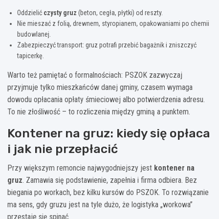
Oddzielić
czysty gruz
(beton, cegła, płytki) od reszty.
Nie mieszać z folią, drewnem, styropianem, opakowaniami po chemii
budowlanej.
Zabezpieczyć transport: gruz potrafi przebić bagażnik i zniszczyć
tapicerkę.
Warto też pamiętać o formalnościach: PSZOK zazwyczaj
przyjmuje tylko mieszkańców danej gminy, czasem wymaga
dowodu opłacania opłaty śmieciowej albo potwierdzenia adresu.
To nie złośliwość – to rozliczenia między gminą a punktem.
Kontener na gruz: kiedy się opłaca
i jak nie przepłacić
Przy większym remoncie najwygodniejszy jest
kontener na
gruz
. Zamawia się podstawienie, zapełnia i firma odbiera. Bez
biegania po workach, bez kilku kursów do PSZOK. To rozwiązanie
ma sens, gdy gruzu jest na tyle dużo, że logistyka „workowa”
przestaje się spinać.