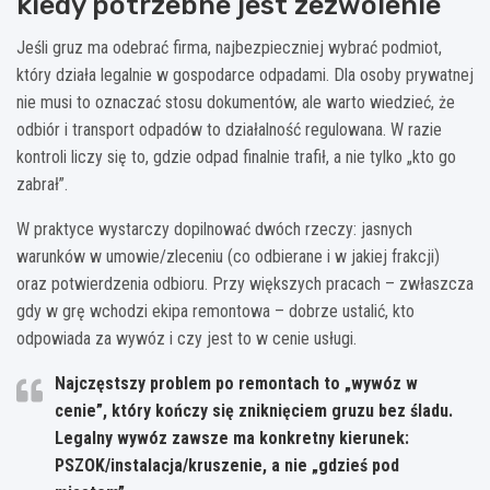
kiedy potrzebne jest zezwolenie
Jeśli gruz ma odebrać firma, najbezpieczniej wybrać podmiot,
który działa legalnie w gospodarce odpadami. Dla osoby prywatnej
nie musi to oznaczać stosu dokumentów, ale warto wiedzieć, że
odbiór i transport odpadów to działalność regulowana. W razie
kontroli liczy się to, gdzie odpad finalnie trafił, a nie tylko „kto go
zabrał”.
W praktyce wystarczy dopilnować dwóch rzeczy: jasnych
warunków w umowie/zleceniu (co odbierane i w jakiej frakcji)
oraz potwierdzenia odbioru. Przy większych pracach – zwłaszcza
gdy w grę wchodzi ekipa remontowa – dobrze ustalić, kto
odpowiada za wywóz i czy jest to w cenie usługi.
Najczęstszy problem po remontach to „wywóz w
cenie”, który kończy się zniknięciem gruzu bez śladu.
Legalny wywóz zawsze ma konkretny kierunek:
PSZOK/instalacja/kruszenie, a nie „gdzieś pod