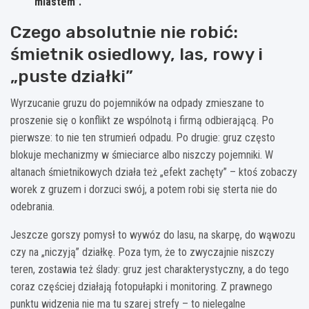
miastem”.
Czego absolutnie nie robić:
śmietnik osiedlowy, las, rowy i
„puste działki”
Wyrzucanie gruzu do pojemników na odpady zmieszane to
proszenie się o konflikt ze wspólnotą i firmą odbierającą. Po
pierwsze: to nie ten strumień odpadu. Po drugie: gruz często
blokuje mechanizmy w śmieciarce albo niszczy pojemniki. W
altanach śmietnikowych działa też „efekt zachęty” – ktoś zobaczy
worek z gruzem i dorzuci swój, a potem robi się sterta nie do
odebrania.
Jeszcze gorszy pomysł to wywóz do lasu, na skarpę, do wąwozu
czy na „niczyją” działkę. Poza tym, że to zwyczajnie niszczy
teren, zostawia też ślady: gruz jest charakterystyczny, a do tego
coraz częściej działają fotopułapki i monitoring. Z prawnego
punktu widzenia nie ma tu szarej strefy – to nielegalne