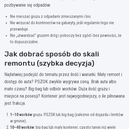
pozbywanie się odpadów.
Nie mieszać gruzu z odpadami zmieszanymi i bio.
Nie wrzucać do kontenerów na gabaryty, jeśli regulamin tego nie
przewiduje.
Nie „utwardzać” gruzem dróg i poboczy bez zgód i bez pewności, że
to dopuszczalne.
Jak dobrać sposób do skali
remontu (szybka decyzja)
Najłatwiej podejść do tematu przez ilość i warunki. Mały remont i
dostęp do auta? PSZOK zwykle wygrywa ceną. Brak auta albo
mało czasu? Big-bag lub odbiór worków. Duża ilość gruzu i
miejsce na posesji? Kontener jest najwygodniejszy, o ile pilnowana
jest frakcja.
1–10 worków
gruzu: PSZOK lub big-bag (zależnie od dojazdu i limitów
w gminie).
10–40 worków
: big-bag lub mały kontener; często taniej niż wiele