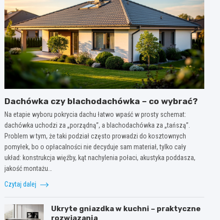
Dachówka czy blachodachówka – co wybrać?
Na etapie wyboru pokrycia dachu łatwo wpaść w prosty schemat:
dachówka uchodzi za „porządną”, a blachodachówka za „tańszą”.
Problem w tym, że taki podział często prowadzi do kosztownych
pomyłek, bo o opłacalności nie decyduje sam materiał, tylko cały
układ: konstrukcja więźby, kąt nachylenia połaci, akustyka poddasza,
jakość montażu…
Czytaj dalej
Ukryte gniazdka w kuchni – praktyczne
rozwiązania