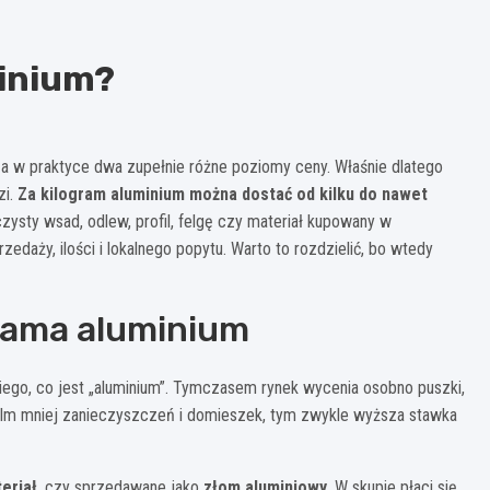
minium?
, a w praktyce dwa zupełnie różne poziomy ceny. Właśnie dlatego
zi.
Za kilogram aluminium można dostać od kilku do nawet
zysty wsad, odlew, profil, felgę czy materiał kupowany w
rzedaży, ilości i lokalnego popytu. Warto to rozdzielić, bo wtedy
grama aluminium
ego, co jest „aluminium”. Tymczasem rynek wycenia osobno puszki,
e. Im mniej zanieczyszczeń i domieszek, tym zwykle wyższa stawka
eriał
, czy sprzedawane jako
złom aluminiowy
. W skupie płaci się