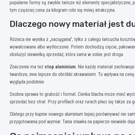
popularne formy są zwykle tańsze niż elementy specjalistyczne, 
tym częściej cena za kilogram robi się mniej atrakcyjna.
Dlaczego nowy materiał jest d
Różnica nie wynika z „naciągania”, tylko z całego łańcucha kosztó
wywalcowane albo wytłoczone. Potem dochodzą cięcie, pakowanie
obsłużyć niewielką sprzedaż, która sama w sobie jest droga.
Znaczenie ma też
stop aluminium
. Nie każdy materiał zachowuje
twardsze, inne lepsze do obróbki skrawaniem. To wpływa na cen
wygląda podobnie.
Osobna sprawa to grubość i format. Cienka blacha może mieć wyższ
sprzedać bez strat. Przy profilach oraz rurach płaci się także za 
Dlatego przy kupnie nowego aluminium lepiej porównywać nie samą 
przygotowania pod wymiar. Tania stawka na papierze niewiele daje, 