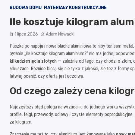
BUDOWA DOMU
MATERIAŁY KONSTRUKCYJNE
Ile kosztuje kilogram alu
1 lipca 2026
Adam Nowacki
Puszka po napoju i nowa blacha aluminiowa to niby ten sam metal
pytanie „ile kosztuje kilogram aluminium?” nie ma jednej odpowied
kilkudziesięciu złotych
— zależnie od tego, czy chodzi o złom, c
arkuszach. Różnice biorą się nie tylko z jakości, ale też z formy sp
łatwiej ocenić, czy oferta jest uczciwa.
Od czego zależy cena kilo
Najczęstszy błąd polega na wrzucaniu do jednego worka wszystki
profile, felgi, przewody, odlewy i czyste elementy poprodukcyjn
za kilogram.
Znaczenie ma też to, czy aluminium jest kupowane jako
nowy mat