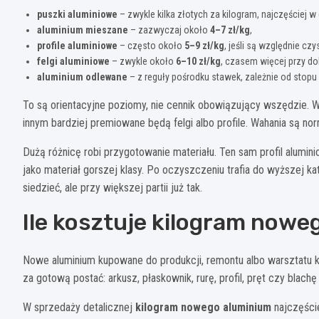
puszki aluminiowe
– zwykle kilka złotych za kilogram, najczęściej w
aluminium mieszane
– zazwyczaj około
4–7 zł/kg
,
profile aluminiowe
– często około
5–9 zł/kg
, jeśli są względnie czy
felgi aluminiowe
– zwykle około
6–10 zł/kg
, czasem więcej przy do
aluminium odlewane
– z reguły pośrodku stawek, zależnie od stopu
To są orientacyjne poziomy, nie cennik obowiązujący wszędzie. W
innym bardziej premiowane będą felgi albo profile. Wahania są nor
Dużą różnicę robi przygotowanie materiału. Ten sam profil alumini
jako materiał gorszej klasy. Po oczyszczeniu trafia do wyższej ka
siedzieć, ale przy większej partii już tak.
Ile kosztuje kilogram nowe
Nowe aluminium kupowane do produkcji, remontu albo warsztatu kos
za gotową postać: arkusz, płaskownik, rurę, profil, pręt czy blac
W sprzedaży detalicznej
kilogram nowego aluminium
najczęści