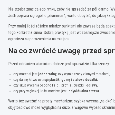
Nie trzeba znać całego rynku, żeby nie sprzedać za pół darmo. Wys
Jeśli pojawia się ogólne „aluminium”, warto dopytać, do jakiej kate
Przy małej ilości różnice między punktami nie zawsze będą spektaku
tego konkretna suma. Dobrą praktyką jest wcześniejsze zważenie 
ogranicza nieporozumienia na miejscu.
Na co zwrócić uwagę przed sp
Przed oddaniem aluminium dobrze jest sprawdzić kilka rzeczy:
czy materiał jest
jednorodny
, czy wymieszany z innymi metalami,
czy da się łatwo usunąć
plastik, gumę i stalowe dodatki
,
czy skup wycenia osobno
felgi, profile, puszki i odlewy
,
czy przy większej ilości możliwa jest
indywidualna stawka
.
Warto też uważać na prosty mechanizm: szybka wycena „na oko” by
objętościowo może wyglądać na dużo, a wagowo wypaść skromniej.