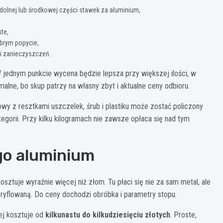
 dolnej lub środkowej części stawek za aluminium,
ste,
brym popycie,
 i zanieczyszczeń.
 jednym punkcie wycena będzie lepsza przy większej ilości, w
malne, bo skup patrzy na własny zbyt i aktualne ceny odbioru.
owy z resztkami uszczelek, śrub i plastiku może zostać policzony
tegorii. Przy kilku kilogramach nie zawsze opłaca się nad tym
go aluminium
ztuje wyraźnie więcej niż złom. Tu płaci się nie za sam metal, ale
hę ryflowaną. Do ceny dochodzi obróbka i parametry stopu.
ej kosztuje od
kilkunastu do kilkudziesięciu złotych
. Proste,