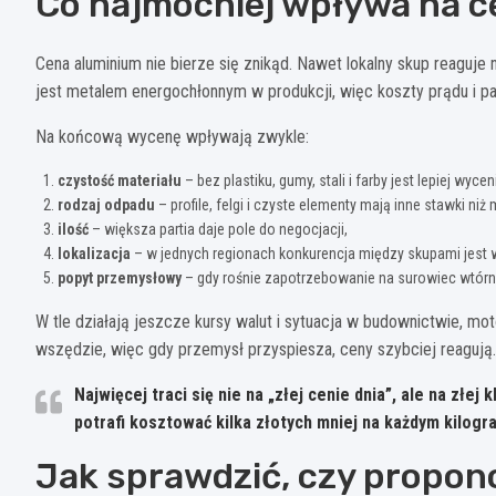
Co najmocniej wpływa na c
Cena aluminium nie bierze się znikąd. Nawet lokalny skup reaguje n
jest metalem energochłonnym w produkcji, więc koszty prądu i pa
Na końcową wycenę wpływają zwykle:
czystość materiału
– bez plastiku, gumy, stali i farby jest lepiej wycen
rodzaj odpadu
– profile, felgi i czyste elementy mają inne stawki niż
ilość
– większa partia daje pole do negocjacji,
lokalizacja
– w jednych regionach konkurencja między skupami jest 
popyt przemysłowy
– gdy rośnie zapotrzebowanie na surowiec wtórny
W tle działają jeszcze kursy walut i sytuacja w budownictwie, mo
wszędzie, więc gdy przemysł przyspiesza, ceny szybciej reagują. 
Najwięcej traci się nie na „złej cenie dnia”, ale na złej k
potrafi kosztować kilka złotych mniej na każdym kilogr
Jak sprawdzić, czy propon