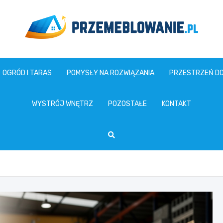
www.przemeblowanie.pl
OGRÓD I TARAS
POMYSŁY NA ROZWIĄZANIA
PRZESTRZEŃ D
WYSTRÓJ WNĘTRZ
POZOSTAŁE
KONTAKT