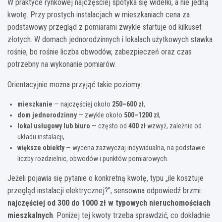
W praktyce rynkowej najczęściej spotyka się widełki, a nie jedną
kwotę. Przy prostych instalacjach w mieszkaniach cena za
podstawowy przegląd z pomiarami zwykle startuje od kilkuset
złotych. W domach jednorodzinnych i lokalach użytkowych stawka
rośnie, bo rośnie liczba obwodów, zabezpieczeń oraz czas
potrzebny na wykonanie pomiarów.
Orientacyjnie można przyjąć takie poziomy:
mieszkanie
— najczęściej około
250–600 zł
,
dom jednorodzinny
— zwykle około
500–1200 zł
,
lokal usługowy lub biuro
— często od
400 zł
wzwyż, zależnie od
układu instalacji,
większe obiekty
— wycena zazwyczaj indywidualna, na podstawie
liczby rozdzielnic, obwodów i punktów pomiarowych.
Jeżeli pojawia się pytanie o konkretną kwotę, typu „ile kosztuje
przegląd instalacji elektrycznej?”, sensowna odpowiedź brzmi:
najczęściej od 300 do 1000 zł w typowych nieruchomościach
mieszkalnych
. Poniżej tej kwoty trzeba sprawdzić, co dokładnie