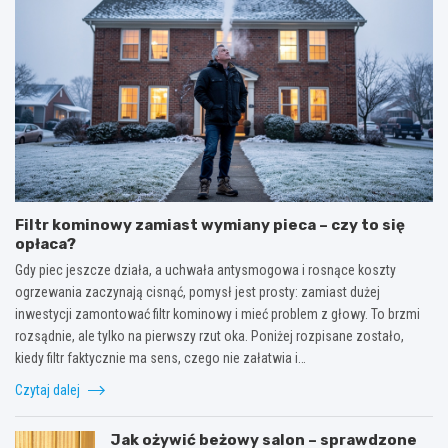
Filtr kominowy zamiast wymiany pieca – czy to się
opłaca?
Gdy piec jeszcze działa, a uchwała antysmogowa i rosnące koszty
ogrzewania zaczynają cisnąć, pomysł jest prosty: zamiast dużej
inwestycji zamontować filtr kominowy i mieć problem z głowy. To brzmi
rozsądnie, ale tylko na pierwszy rzut oka. Poniżej rozpisane zostało,
kiedy filtr faktycznie ma sens, czego nie załatwia i…
Czytaj dalej
Jak ożywić beżowy salon – sprawdzone