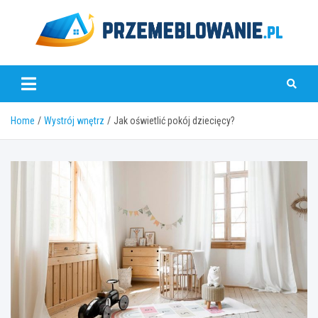
Skip
to
content
www.przemeblowanie.pl
Home
Wystrój wnętrz
Jak oświetlić pokój dziecięcy?