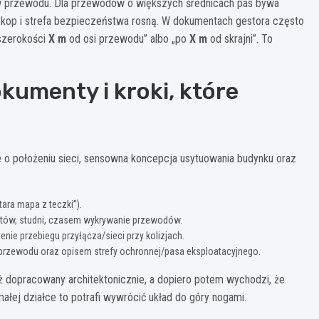
ów przewodu. Dla przewodów o większych średnicach pas bywa
wykop i strefa bezpieczeństwa rosną. W dokumentach gestora często
 szerokości
X m
od osi przewodu” albo „po
X m
od skrajni”. To
okumenty i kroki, które
e o położeniu sieci, sensowna koncepcja usytuowania budynku oraz
tara mapa z teczki”).
drantów, studni, czasem wykrywanie przewodów.
ie przebiegu przyłącza/sieci przy kolizjach.
przewodu oraz opisem strefy ochronnej/pasa eksploatacyjnego.
już dopracowany architektonicznie, a dopiero potem wychodzi, że
małej działce to potrafi wywrócić układ do góry nogami.