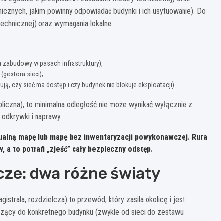
cznych, jakim powinny odpowiadać budynki i ich usytuowanie). Do
chnicznej) oraz wymagania lokalne.
a zabudowy w pasach infrastruktury),
(gestora sieci),
kują, czy sieć ma dostęp i czy budynek nie blokuje eksploatacji).
bliczna), to minimalna odległość nie może wynikać wyłącznie z
 odkrywki i naprawy.
tualną mapę lub mapę bez inwentaryzacji powykonawczej. Rura
 a to potrafi „zjeść” cały bezpieczny odstęp.
cze: dwa różne światy
gistrala, rozdzielcza) to przewód, który zasila okolicę i jest
zący do konkretnego budynku (zwykle od sieci do zestawu