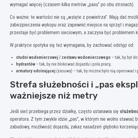
wymagać więcej (czasem kilka metrów „pasu” po obu stronach).
Co ważne: te wartości nie są „wzięte z powietrza”. Mają dać mo
zabezpieczenia wykopu oraz zapewnić miejsce na sprzęt i magazy
przestaje być problemem sieciowym, a zaczyna być problemem k
W praktyce spotyka się też wymagania, by zachować odstęp od:
studni wodomierzowej / zestawu wodomierzowego
– tak, by był d
hydrantów
– tak, by nie blokować dojazdu i pola pracy,
armatury odcinającej
(zasuwy) – tak, by można było nią operować i
Strefa służebności i „pas eksp
ważniejsze niż metry
Jeśli sieć przebiega przez działkę, często ustanawia się
służebno
operatora. Z tym zwykle idzie „pas”, w którym nie wolno stawiać b
zabudowy, możliwość dojazdu, zakaz nasadzeń głęboko korzeniąc