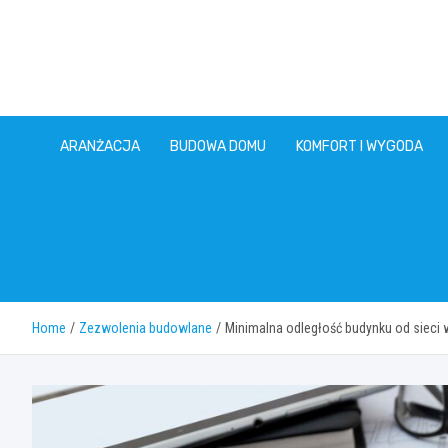
Skip
to
content
ARANŻACJA
BUDOWA DOMU
KOMFORT I WYGODA
Home
Zezwolenia budowlane
Minimalna odległość budynku od sieci