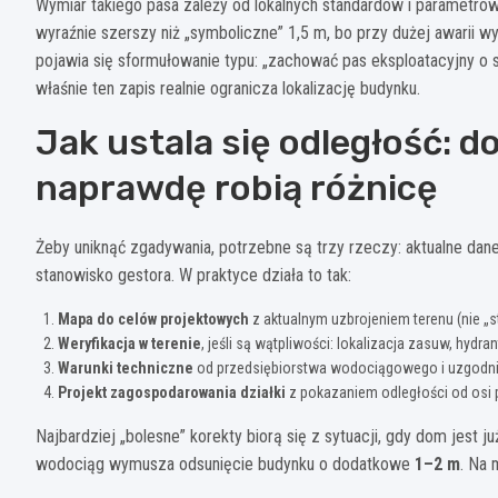
Wymiar takiego pasa zależy od lokalnych standardów i parametr
wyraźnie szerszy niż „symboliczne” 1,5 m, bo przy dużej awarii 
pojawia się sformułowanie typu: „zachować pas eksploatacyjny o
właśnie ten zapis realnie ogranicza lokalizację budynku.
Jak ustala się odległość: d
naprawdę robią różnicę
Żeby uniknąć zgadywania, potrzebne są trzy rzeczy: aktualne dan
stanowisko gestora. W praktyce działa to tak:
Mapa do celów projektowych
z aktualnym uzbrojeniem terenu (nie „s
Weryfikacja w terenie
, jeśli są wątpliwości: lokalizacja zasuw, hy
Warunki techniczne
od przedsiębiorstwa wodociągowego i uzgodnien
Projekt zagospodarowania działki
z pokazaniem odległości od osi 
Najbardziej „bolesne” korekty biorą się z sytuacji, gdy dom jest 
wodociąg wymusza odsunięcie budynku o dodatkowe
1–2 m
. Na 