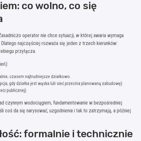
em: co wolno, co się
a
Zasadniczo operator nie chce sytuacji, w której awaria wymaga
 Dlatego najczęściej rozważa się jeden z trzech kierunków:
zebiegu przyłącza.
ień):
lnie, czasem najtrudniejsze działkowo.
pcja, gdy działka jest wąska lub sieć przecina planowaną zabudowę).
eci publicznej).
 nad czynnym wodociągiem, fundamentowanie w bezpośredniej
i coś da się narysować, uzgodnienia i tak to zatrzymają, a później
łość: formalnie i technicznie