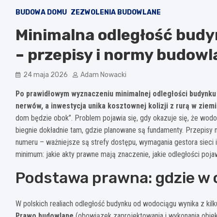
BUDOWA DOMU
ZEZWOLENIA BUDOWLANE
Minimalna odległość budy
– przepisy i normy budow
24 maja 2026
Adam Nowacki
Po prawidłowym wyznaczeniu minimalnej odległości budynku
nerwów, a inwestycja unika kosztownej kolizji z rurą w ziemi
dom będzie obok”. Problem pojawia się, gdy okazuje się, że wodo
biegnie dokładnie tam, gdzie planowane są fundamenty. Przepis
numeru – ważniejsze są strefy dostępu, wymagania gestora sieci i
minimum: jakie akty prawne mają znaczenie, jakie odległości pojawi
Podstawa prawna: gdzie w
W polskich realiach odległość budynku od wodociągu wynika z kil
Prawo budowlane
(obowiązek zaprojektowania i wykonania obiek