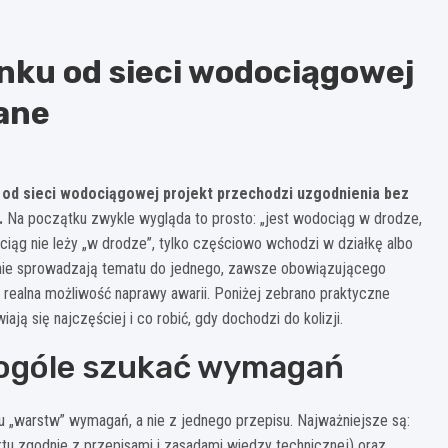
nku od sieci wodociągowej
lane
 od sieci wodociągowej projekt przechodzi uzgodnienia bez
.
Na początku zwykle wygląda to prosto: „jest wodociąg w drodze,
ciąg nie leży „w drodze”, tylko częściowo wchodzi w działkę albo
y nie sprowadzają tematu do jednego, zawsze obowiązującego
 realna możliwość naprawy awarii. Poniżej zebrano praktyczne
ają się najczęściej i co robić, gdy dochodzi do kolizji.
 ogóle szukać wymagań
ku „warstw” wymagań, a nie z jednego przepisu. Najważniejsze są:
tu zgodnie z przepisami i zasadami wiedzy technicznej) oraz