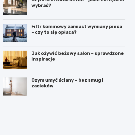
wybrać?
Filtr kominowy zamiast wymiany pieca
– czy to się opłaca?
Jak ożywić beżowy salon – sprawdzone
inspiracje
Czym umyć ściany – bez smug i
zacieków