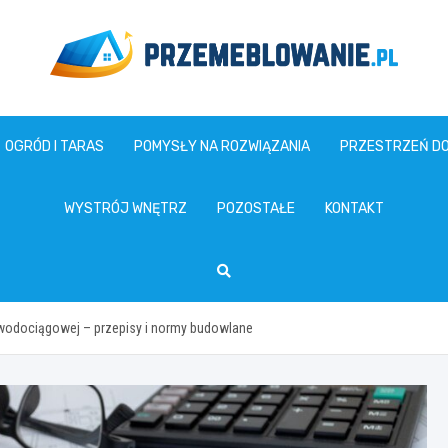
www.przemeblowanie.pl
OGRÓD I TARAS
POMYSŁY NA ROZWIĄZANIA
PRZESTRZEŃ D
WYSTRÓJ WNĘTRZ
POZOSTAŁE
KONTAKT
 wodociągowej – przepisy i normy budowlane