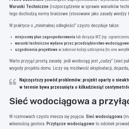
Warunki Techniczne
(rozporządzenie w sprawie warunków techni
tego dochodzą normy branżowe (stosowane jako zasady wiedzy te
W praktyce o „minimalnej odległości” często decyduje także:
miejscowy plan zagospodarowania
lub decyzja WZ (np. ograniczeni
warunki techniczne wydane przez przedsiębiorstwo wodociągowe
uzgodnienia projektowe
w zakresie kolizji uzbrojenia (to one weryfi
Warto przyjąć prostą zasadę: jeśli wodociąg jest „cudzy” (sieć pu
wygody projektu domu. Liczy się możliwość eksploatacji, dojazdu,
Najczęstszy powód problemów:
projekt oparty o nieak
w terenie bywa przesunięta o kilkadziesiąt centymetrów,
Sieć wodociągowa a przyłą
W rozmowach często miesza się pojęcia.
Sieć wodociągowa
(ma
własnością gestora.
Przyłącze wodociągowe
to odcinek prowad