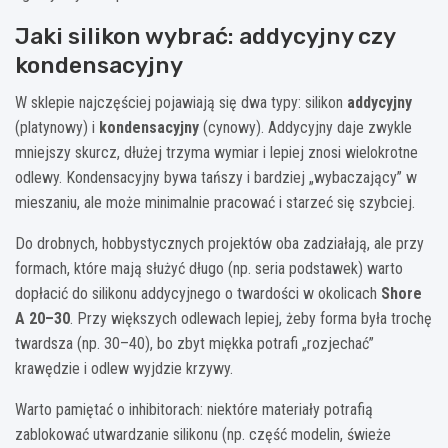
Jaki silikon wybrać: addycyjny czy
kondensacyjny
W sklepie najczęściej pojawiają się dwa typy: silikon
addycyjny
(platynowy) i
kondensacyjny
(cynowy). Addycyjny daje zwykle
mniejszy skurcz, dłużej trzyma wymiar i lepiej znosi wielokrotne
odlewy. Kondensacyjny bywa tańszy i bardziej „wybaczający” w
mieszaniu, ale może minimalnie pracować i starzeć się szybciej.
Do drobnych, hobbystycznych projektów oba zadziałają, ale przy
formach, które mają służyć długo (np. seria podstawek) warto
dopłacić do silikonu addycyjnego o twardości w okolicach
Shore
A 20–30
. Przy większych odlewach lepiej, żeby forma była trochę
twardsza (np. 30–40), bo zbyt miękka potrafi „rozjechać”
krawędzie i odlew wyjdzie krzywy.
Warto pamiętać o inhibitorach: niektóre materiały potrafią
zablokować utwardzanie silikonu (np. część modelin, świeże