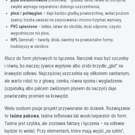
zwykle wymaga separatora i dobrego uszczelnienia,
plexi / poliwęglan
– daje bardzo gładką powierzchnię, widać poziom
żywicy; trzeba uważać na zarysowania i mocno trzymać wymiary,
PVC spienione
– lekkie, łatwe do obróbki, dość odporne; często
wygodniejsze niż plexi,
HPL
(laminat) – twardy, śliski, świetny na powtarzalne formy;
trudniejszy w obróbce.
Klucz do form płytowych to łączenia. Narożnik musi być szczelny
i równy, bo inaczej żywica wypłynie albo zrobi brzydki „glut” na
krawędzi odlewu. Najczęściej uszczelnia się silikonem sanitarnym,
ale warto robić to z głową: cienka, równa spoina i wygładzenie
(szpatułką albo palcem zwilżonym płynem do naczyń) daje
powtarzalny promień na krawędzi.
Wielu osobom psuje projekt przywieranie do ścianek. Rozwiązanie
to
taśma pakowa
, taśma teflonowa lub wosk/separator do form.
Taśma jest szybka, ale zostawia fakturę i łączenia – na odlewie
będzie to widać. Przy elementach, które mają wyjść „na szkło”,