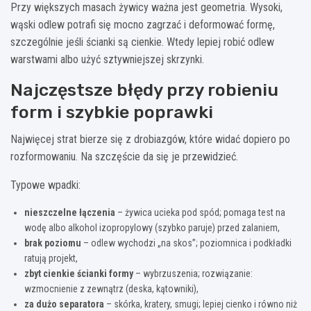
Przy większych masach żywicy ważna jest geometria. Wysoki,
wąski odlew potrafi się mocno zagrzać i deformować formę,
szczególnie jeśli ścianki są cienkie. Wtedy lepiej robić odlew
warstwami albo użyć sztywniejszej skrzynki.
Najczęstsze błędy przy robieniu
form i szybkie poprawki
Najwięcej strat bierze się z drobiazgów, które widać dopiero po
rozformowaniu. Na szczęście da się je przewidzieć.
Typowe wpadki:
nieszczelne łączenia
– żywica ucieka pod spód; pomaga test na
wodę albo alkohol izopropylowy (szybko paruje) przed zalaniem,
brak poziomu
– odlew wychodzi „na skos”; poziomnica i podkładki
ratują projekt,
zbyt cienkie ścianki formy
– wybrzuszenia; rozwiązanie:
wzmocnienie z zewnątrz (deska, kątowniki),
za dużo separatora
– skórka, kratery, smugi; lepiej cienko i równo niż