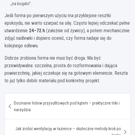
„na bogato”.
Jeśli forma po pierwszym użyciu ma przyklejone resztki
epoksydu, nie warto szarpać na siłę. Często lepiej odczekać pełne
utwardzenie
24–72 h
(zależnie od żywicy), a potem mechanicznie
zdjąć nadlewki i dopiero ocenić, czy forma nadaje się do
kolejnego odlewu.
Dobrze zrobiona forma nie musi być droga. Ma być
przewidywalna: szczelna, prosta do rozformowania i dająca
powierzchnię, jakiej oczekuje się na gotowym elemencie. Reszta
to już tylko dobór materiału pod konkretny projekt.
Nawigacja
Docinanie listew przysufitowych pod kątem – praktyczne triki i
wpisu
narzędzia
Jak zrobić wentylację w łazience – skuteczne metody krok po