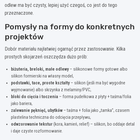
odlew ma być czysty, lepiej użyć czegoś, co jest do tego
przeznaczone.
Pomysły na formy do konkretnych
projektów
Dobór materiału najłatwiej ogarnąć przez zastosowanie. Kilka
prostych skojarzeń oszczędza dużo prób:
biżuteria, breloki, małe odlewy
– silikonowe formy gotowe albo
silikon formierski na własny model,
podstawki, tace, proste kształty
– silikon (jeśli ma być wygodne
wyjmowanie) albo skrzynka z melaminy/PVC,
bloki do cięcia i toczenia
– forma pudełkowa z płyty + taśma/folia
jako bariera,
zalewanie pęknięć, ubytków
– taśma + folia jako „tamka”, czasem
plastelina techniczna do odcięcia przepływu,
odwzorowanie tekstur
(kora, kamień, relief) – silikon, bo oddaje detal
i daje czyste rozformowanie.