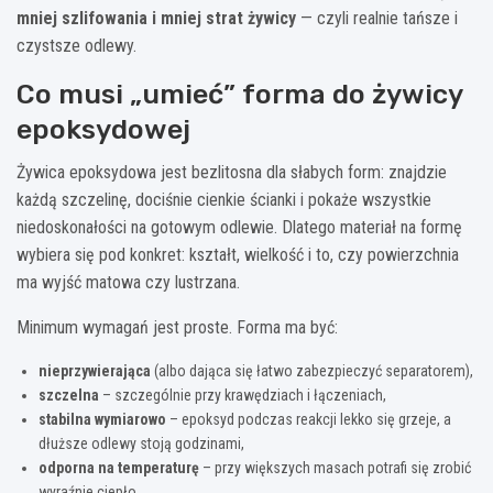
mniej szlifowania i mniej strat żywicy
— czyli realnie tańsze i
czystsze odlewy.
Co musi „umieć” forma do żywicy
epoksydowej
Żywica epoksydowa jest bezlitosna dla słabych form: znajdzie
każdą szczelinę, dociśnie cienkie ścianki i pokaże wszystkie
niedoskonałości na gotowym odlewie. Dlatego materiał na formę
wybiera się pod konkret: kształt, wielkość i to, czy powierzchnia
ma wyjść matowa czy lustrzana.
Minimum wymagań jest proste. Forma ma być:
nieprzywierająca
(albo dająca się łatwo zabezpieczyć separatorem),
szczelna
– szczególnie przy krawędziach i łączeniach,
stabilna wymiarowo
– epoksyd podczas reakcji lekko się grzeje, a
dłuższe odlewy stoją godzinami,
odporna na temperaturę
– przy większych masach potrafi się zrobić
wyraźnie ciepło,