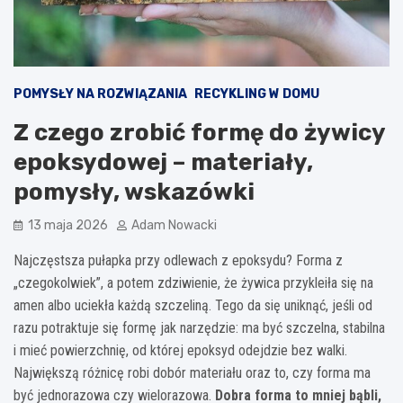
POMYSŁY NA ROZWIĄZANIA
RECYKLING W DOMU
Z czego zrobić formę do żywicy
epoksydowej – materiały,
pomysły, wskazówki
13 maja 2026
Adam Nowacki
Najczęstsza pułapka przy odlewach z epoksydu? Forma z
„czegokolwiek”, a potem zdziwienie, że żywica przykleiła się na
amen albo uciekła każdą szczeliną. Tego da się uniknąć, jeśli od
razu potraktuje się formę jak narzędzie: ma być szczelna, stabilna
i mieć powierzchnię, od której epoksyd odejdzie bez walki.
Największą różnicę robi dobór materiału oraz to, czy forma ma
być jednorazowa czy wielorazowa.
Dobra forma to mniej bąbli,