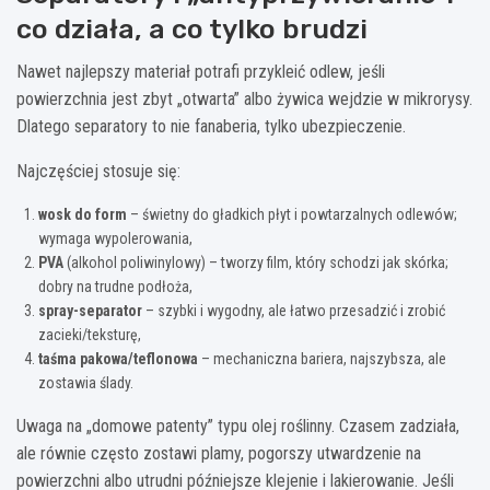
co działa, a co tylko brudzi
Nawet najlepszy materiał potrafi przykleić odlew, jeśli
powierzchnia jest zbyt „otwarta” albo żywica wejdzie w mikrorysy.
Dlatego separatory to nie fanaberia, tylko ubezpieczenie.
Najczęściej stosuje się:
wosk do form
– świetny do gładkich płyt i powtarzalnych odlewów;
wymaga wypolerowania,
PVA
(alkohol poliwinylowy) – tworzy film, który schodzi jak skórka;
dobry na trudne podłoża,
spray-separator
– szybki i wygodny, ale łatwo przesadzić i zrobić
zacieki/teksturę,
taśma pakowa/teflonowa
– mechaniczna bariera, najszybsza, ale
zostawia ślady.
Uwaga na „domowe patenty” typu olej roślinny. Czasem zadziała,
ale równie często zostawi plamy, pogorszy utwardzenie na
powierzchni albo utrudni późniejsze klejenie i lakierowanie. Jeśli