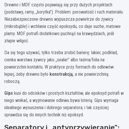
Drewno i MDF często pojawiają się przy dużych projektach
(podstawy, ramy, „korytka”). Problem: porowatość i ruch materiału.
Niezabezpieczone drewno wypuszcza powietrze do żywicy
(mikrobąble) i wchłania część epoksydu, co daje suche, matowe
plamy. MDF potrafi dodatkowo puchnąć na krawędziach, jeśli
złapie wilgoć.
Da się tego używać, tylko trzeba zrobić barierę: lakier, podkład,
cienka warstwa żywicy jako „sealer” albo taśma/folia na
powierzchni kontaktu. W praktyce przy formach do odlewów
lepiej, żeby drewno było
konstrukcją
, a nie powierzchnią
roboczą.
Gips
kusi do odcisków i prostych kształtów, ale epoksyd potrafi w
niego wnikać, a wyjmowanie odlewu bywa loterią. Gips wymaga
idealnego wysuszenia i dobrego separatora; i tak częściej
sprawdza się do innych technik niż epoksyd.
Separatory i „antyprzywieranie”: