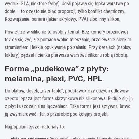
wydruki SLA, niektóre farby). Jeśli pojawia się lepka warstwa po
dobie – to często nie błąd proporcji, tylko konflikt chemiczny.
Rozwiązanie: bariera (lakier akrylowy, PVA) albo inny silikon.
Powietrze w silikonie to osobny temat. Bez komory próżniowej
też da się żyć, ale pomaga wolne mieszanie, przelewanie cienkim
strumieniem i lekkie opukiwanie po zalaniu. Przy detalach (napisy,
faktury) pędzel i cienka pierwsza warstwa silikonu robią robotę.
Forma „pudełkowa” z płyty:
melamina, plexi, PVC, HPL
Do blatów, desek, „river table”, podstawek czy dużych odlewów
często lepsza jest forma skrzynkowa niż silikonowa. Buduje się ją
z płyt i uszczelnia na łączeniach. Taka forma jest sztywna, łatwo
ją zwymiarować i tanio przerobić pod kolejny projekt.
Najpopularniejsze materiały to:
płyta melaminowana
(meblowa) – gładka, tania, łatwa do docięcia;