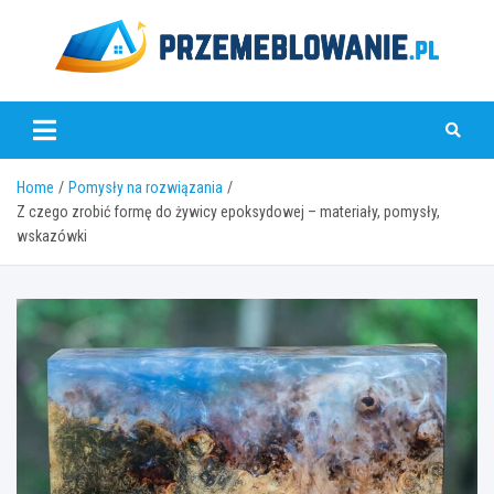
Skip
to
content
www.przemeblowanie.pl
Home
Pomysły na rozwiązania
Z czego zrobić formę do żywicy epoksydowej – materiały, pomysły,
wskazówki