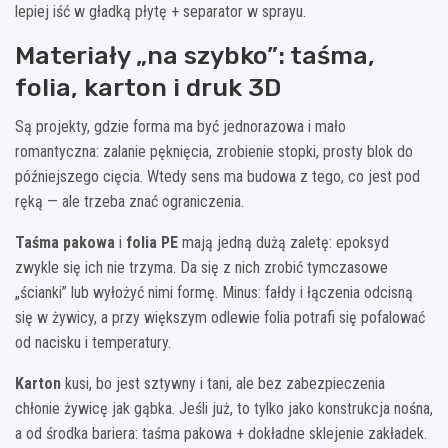
lepiej iść w gładką płytę + separator w sprayu.
Materiały „na szybko”: taśma,
folia, karton i druk 3D
Są projekty, gdzie forma ma być jednorazowa i mało
romantyczna: zalanie pęknięcia, zrobienie stopki, prosty blok do
późniejszego cięcia. Wtedy sens ma budowa z tego, co jest pod
ręką — ale trzeba znać ograniczenia.
Taśma pakowa
i
folia PE
mają jedną dużą zaletę: epoksyd
zwykle się ich nie trzyma. Da się z nich zrobić tymczasowe
„ścianki” lub wyłożyć nimi formę. Minus: fałdy i łączenia odcisną
się w żywicy, a przy większym odlewie folia potrafi się pofalować
od nacisku i temperatury.
Karton
kusi, bo jest sztywny i tani, ale bez zabezpieczenia
chłonie żywicę jak gąbka. Jeśli już, to tylko jako konstrukcja nośna,
a od środka bariera: taśma pakowa + dokładne sklejenie zakładek.