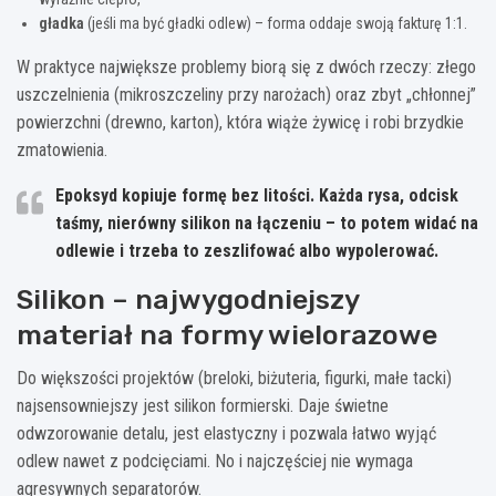
gładka
(jeśli ma być gładki odlew) – forma oddaje swoją fakturę 1:1.
W praktyce największe problemy biorą się z dwóch rzeczy: złego
uszczelnienia (mikroszczeliny przy narożach) oraz zbyt „chłonnej”
powierzchni (drewno, karton), która wiąże żywicę i robi brzydkie
zmatowienia.
Epoksyd kopiuje formę bez litości.
Każda rysa, odcisk
taśmy, nierówny silikon na łączeniu – to potem widać na
odlewie i trzeba to zeszlifować albo wypolerować.
Silikon – najwygodniejszy
materiał na formy wielorazowe
Do większości projektów (breloki, biżuteria, figurki, małe tacki)
najsensowniejszy jest silikon formierski. Daje świetne
odwzorowanie detalu, jest elastyczny i pozwala łatwo wyjąć
odlew nawet z podcięciami. No i najczęściej nie wymaga
agresywnych separatorów.