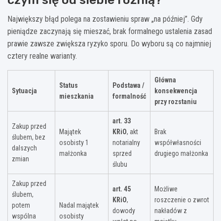
Największy błąd polega na zostawieniu spraw „na później”. Gdy
pieniądze zaczynają się mieszać, brak formalnego ustalenia zasad
prawie zawsze zwiększa ryzyko sporu. Do wyboru są co najmniej
cztery realne warianty.
Główna
Status
Podstawa /
Sytuacja
konsekwencja
mieszkania
formalność
przy rozstaniu
art. 33
Zakup przed
Majątek
KRiO
, akt
Brak
ślubem, bez
osobisty 1
notarialny
współwłasności
dalszych
małżonka
sprzed
drugiego małżonka
zmian
ślubu
Zakup przed
art. 45
Możliwe
ślubem,
KRiO
,
roszczenie o zwrot
potem
Nadal majątek
dowody
nakładów z
wspólna
osobisty